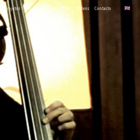
projetos
discos
agenda
press
vídeos
contacto
🇬🇧
uk