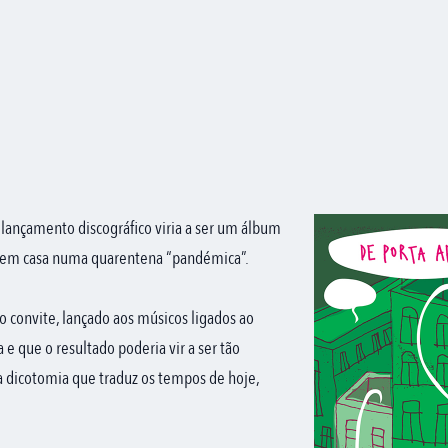
º lançamento discográfico viria a ser um álbum
 em casa numa quarentena “pandémica”.
ao convite, lançado aos músicos ligados ao
 e que o resultado poderia vir a ser tão
a dicotomia que traduz os tempos de hoje,