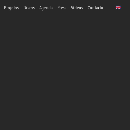
projetos
discos
agenda
press
vídeos
contacto
🇬🇧
uk