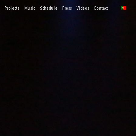
projects
music
schedule
press
videos
contact
🇵🇹
pt