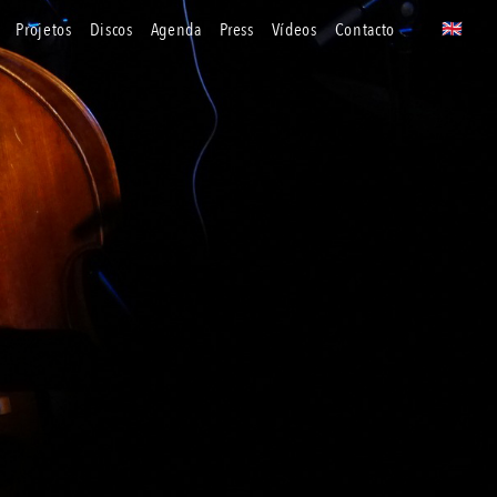
projetos
discos
agenda
press
vídeos
contacto
🇬🇧
uk