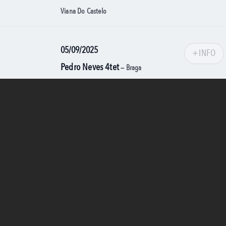
Viana Do Castelo
05/09/2025
+INFO
Pedro Neves 4tet
— Braga
16/08/2025
+INFO
Jogo De Damas
— Gondomar
24/07/2025
+INFO
Luís Ribeiro 6teto
— Jazz Ao Largo
11/07/2025
+INFO