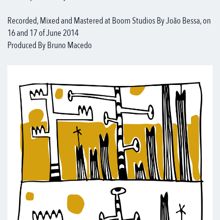
Recorded, Mixed and Mastered at Boom Studios By João Bessa, on
16 and 17 of June 2014
Produced By Bruno Macedo