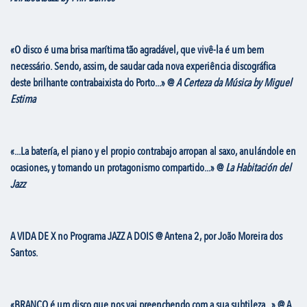
«O disco é uma brisa marítima tão agradável, que vivê-la é um bem
necessário. Sendo, assim, de saudar cada nova experiência discográfica
deste brilhante contrabaixista do Porto...» @
A Certeza da Música by Miguel
Estima
«...La batería, el piano y el propio contrabajo arropan al saxo, anulándole en
ocasiones, y tomando un protagonismo compartido...» @
La Habitación del
Jazz
A VIDA DE X no Programa JAZZ A DOIS @ Antena 2, por João Moreira dos
Santos.
«BRANCO é um disco que nos vai preenchendo com a sua subtileza...» @ A