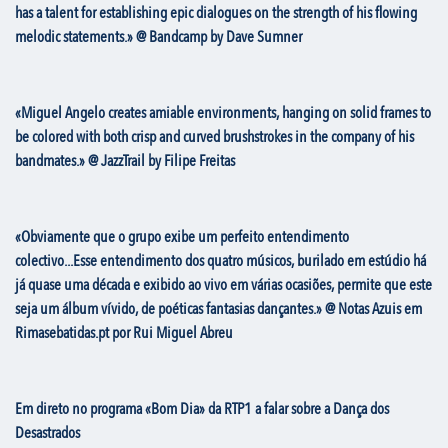
has a talent for establishing epic dialogues on the strength of his flowing
melodic statements.» @ Bandcamp by Dave Sumner
«Miguel Angelo creates amiable environments, hanging on solid frames to
be colored with both crisp and curved brushstrokes in the company of his
bandmates.» @ JazzTrail by Filipe Freitas
«Obviamente que o grupo exibe um perfeito entendimento
colectivo...Esse entendimento dos quatro músicos, burilado em estúdio há
já quase uma década e exibido ao vivo em várias ocasiões, permite que este
seja um álbum vívido, de poéticas fantasias dançantes.» @ Notas Azuis em
Rimasebatidas.pt por Rui Miguel Abreu
Em direto no programa «Bom Dia» da RTP1 a falar sobre a Dança dos
Desastrados